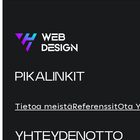
PIKALINKIT
Tietoa meistä
Referenssit
Ota 
YHTEYDENOTTO