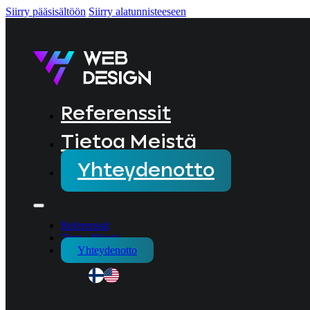
Siirry pääsisältöön
Siirry alatunnisteeseen
Referenssit
Tietoa Meistä
Yhteydenotto
Referenssit
Tietoa Meistä
Yhteydenotto